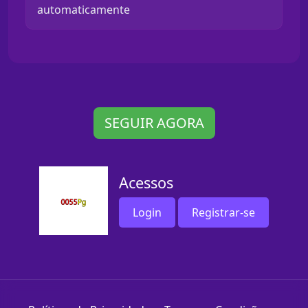
automaticamente
SEGUIR AGORA
Acessos
Login
Registrar-se