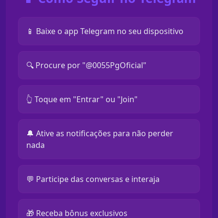
📱 Baixe o app Telegram no seu dispositivo
🔍 Procure por "@0055PgOficial"
👆 Toque em "Entrar" ou "Join"
🔔 Ative as notificações para não perder
nada
💬 Participe das conversas e interaja
🎁 Receba bônus exclusivos