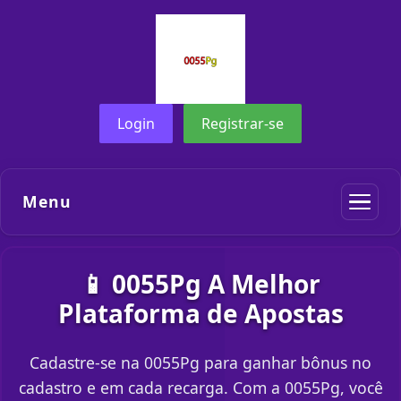
Login
Registrar-se
Menu
📱 0055Pg A Melhor
Plataforma de Apostas
Cadastre-se na 0055Pg para ganhar bônus no
cadastro e em cada recarga. Com a 0055Pg, você