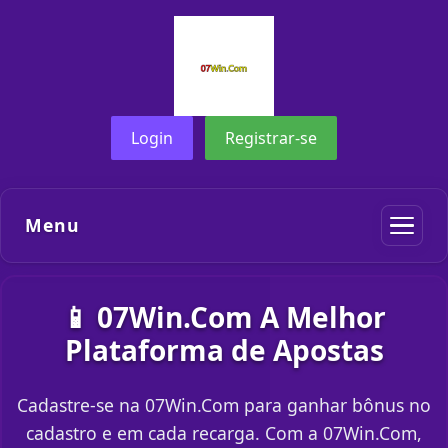
Login
Registrar-se
Menu
📱 07Win.Com A Melhor
Plataforma de Apostas
Cadastre-se na 07Win.Com para ganhar bônus no
cadastro e em cada recarga. Com a 07Win.Com,