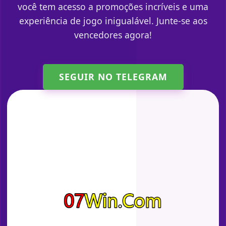
você tem acesso a promoções incríveis e uma
experiência de jogo inigualável. Junte-se aos
vencedores agora!
SEGUIR NO TELEGRAM