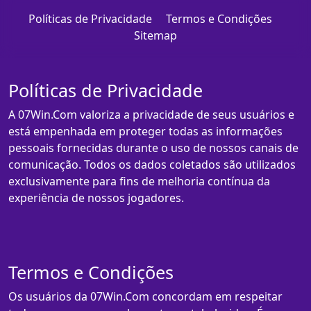
Políticas de Privacidade
Termos e Condições
Sitemap
Políticas de Privacidade
A 07Win.Com valoriza a privacidade de seus usuários e
está empenhada em proteger todas as informações
pessoais fornecidas durante o uso de nossos canais de
comunicação. Todos os dados coletados são utilizados
exclusivamente para fins de melhoria contínua da
experiência de nossos jogadores.
Termos e Condições
Os usuários da 07Win.Com concordam em respeitar