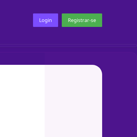
Login
Registrar-se