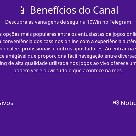
📱 Benefícios do Canal
Descubra as vantagens de seguir a 10Win no Telegram
 opções mais populares entre os entusiastas de jogos onli
 conveniência dos cassinos online com a experiência autênt
dealers profissionais e outros apostadores. Ao entrar na 
e amigável que proporciona fácil navegação entre diversas
ing de alta qualidade utilizada nos jogos ao vivo oferece u
podem ver e ouvir tudo o que acontece na mes.
sivos
📢 Notí