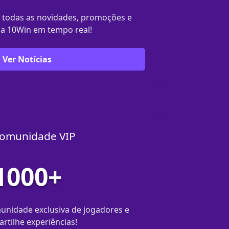
e todas as novidades, promoções e
a 10Win em tempo real!
Ver Notícias
Comunidade VIP
1000+
unidade exclusiva de jogadores e
rtilhe experiências!