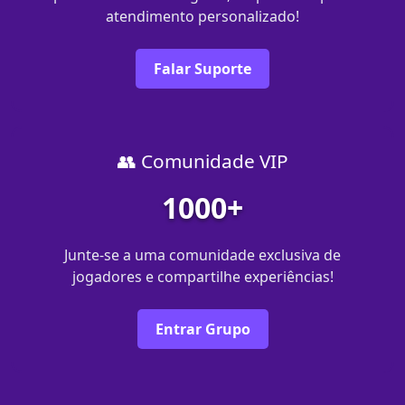
atendimento personalizado!
Falar Suporte
👥 Comunidade VIP
1000+
Junte-se a uma comunidade exclusiva de
jogadores e compartilhe experiências!
Entrar Grupo