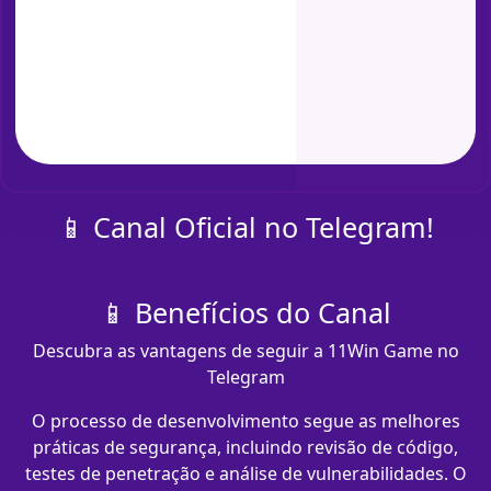
📱 Canal Oficial no Telegram!
📱 Benefícios do Canal
Descubra as vantagens de seguir a 11Win Game no
Telegram
O processo de desenvolvimento segue as melhores
práticas de segurança, incluindo revisão de código,
testes de penetração e análise de vulnerabilidades. O