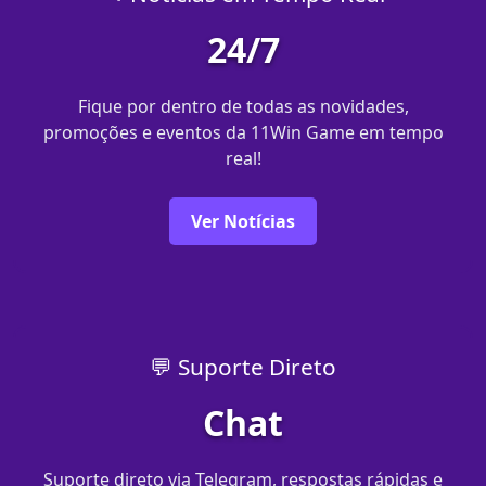
24/7
Fique por dentro de todas as novidades,
promoções e eventos da 11Win Game em tempo
real!
Ver Notícias
💬 Suporte Direto
Chat
Suporte direto via Telegram, respostas rápidas e