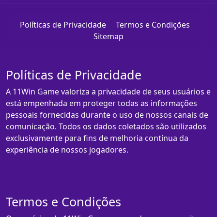
Políticas de Privacidade
Termos e Condições
Sitemap
Políticas de Privacidade
A 11Win Game valoriza a privacidade de seus usuários e
está empenhada em proteger todas as informações
pessoais fornecidas durante o uso de nossos canais de
comunicação. Todos os dados coletados são utilizados
exclusivamente para fins de melhoria contínua da
experiência de nossos jogadores.
Termos e Condições