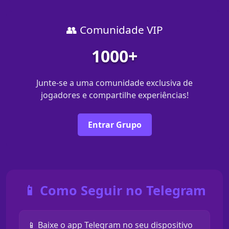
👥 Comunidade VIP
1000+
Junte-se a uma comunidade exclusiva de
jogadores e compartilhe experiências!
Entrar Grupo
📱 Como Seguir no Telegram
📱 Baixe o app Telegram no seu dispositivo