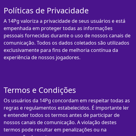
Políticas de Privacidade
A 14Pg valoriza a privacidade de seus usuários e está
empenhada em proteger todas as informações
pessoais fornecidas durante o uso de nossos canais de
comunicação. Todos os dados coletados são utilizados
exclusivamente para fins de melhoria contínua da
experiência de nossos jogadores.
Termos e Condições
Os usuários da 14Pg concordam em respeitar todas as
regras e regulamentos estabelecidos. É importante ler
e entender todos os termos antes de participar de
nossos canais de comunicação. A violação destes
termos pode resultar em penalizações ou na