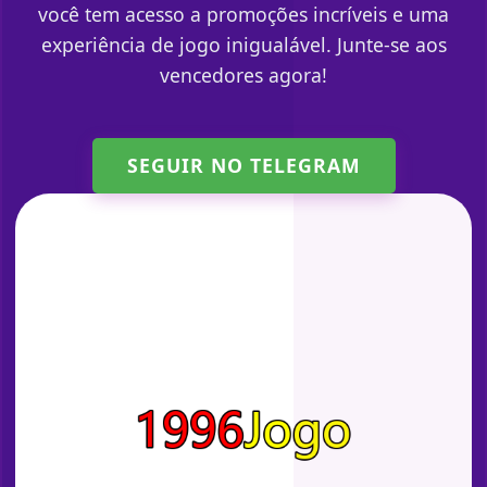
você tem acesso a promoções incríveis e uma
experiência de jogo inigualável. Junte-se aos
vencedores agora!
SEGUIR NO TELEGRAM