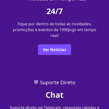
24/7
Fique por dentro de todas as novidades,
promoções e eventos da 1996Jogo em tempo
real!
Ver Notícias
💬 Suporte Direto
Chat
Suporte direto via Telegram, respostas rápidas e