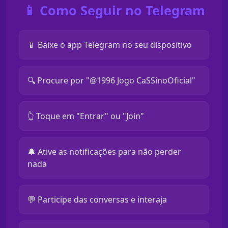
📱 Como Seguir no Telegram
📱 Baixe o app Telegram no seu dispositivo
🔍 Procure por "@1996 Jogo CaSSinoOficial"
👆 Toque em "Entrar" ou "Join"
🔔 Ative as notificações para não perder
nada
💬 Participe das conversas e interaja