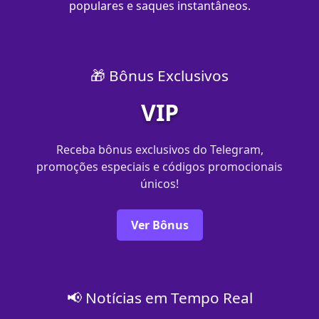
populares e saques instantâneos.
🎁 Bônus Exclusivos
VIP
Receba bônus exclusivos do Telegram,
promoções especiais e códigos promocionais
únicos!
Ver Bônus
📢 Notícias em Tempo Real