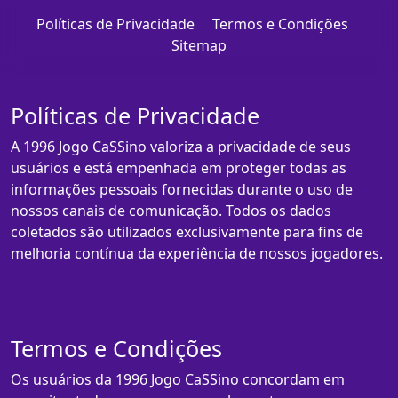
Políticas de Privacidade
Termos e Condições
Sitemap
Políticas de Privacidade
A 1996 Jogo CaSSino valoriza a privacidade de seus
usuários e está empenhada em proteger todas as
informações pessoais fornecidas durante o uso de
nossos canais de comunicação. Todos os dados
coletados são utilizados exclusivamente para fins de
melhoria contínua da experiência de nossos jogadores.
Termos e Condições
Os usuários da 1996 Jogo CaSSino concordam em