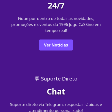
24/7
Fique por dentro de todas as novidades,
promoções e eventos da 1996 Jogo CaSSino em
tempo real!
Ver Notícias
💬 Suporte Direto
Chat
Suporte direto via Telegram, respostas rápidas e
atendimento personalizado!