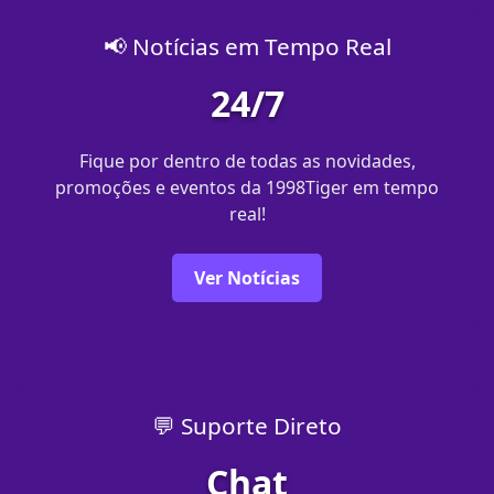
📢 Notícias em Tempo Real
24/7
Fique por dentro de todas as novidades,
promoções e eventos da 1998Tiger em tempo
real!
Ver Notícias
💬 Suporte Direto
Chat