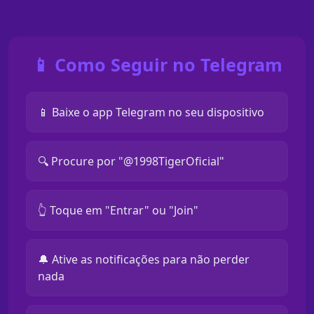
📱 Como Seguir no Telegram
📱 Baixe o app Telegram no seu dispositivo
🔍 Procure por "@1998TigerOficial"
👆 Toque em "Entrar" ou "Join"
🔔 Ative as notificações para não perder
nada