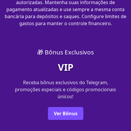
autorizadas. Mantenha suas informações de
pagamento atualizadas e use sempre a mesma conta
bancária para depósitos e saques. Configure limites de
gastos para manter o controle financeiro.
🎁 Bônus Exclusivos
VIP
Receba bônus exclusivos do Telegram,
promoções especiais e códigos promocionais
únicos!
Ver Bônus