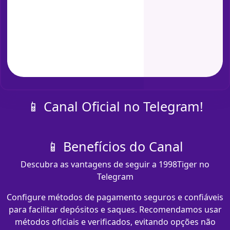
📱 Canal Oficial no Telegram!
📱 Benefícios do Canal
Descubra as vantagens de seguir a 1998Tiger no
Telegram
Configure métodos de pagamento seguros e confiáveis
para facilitar depósitos e saques. Recomendamos usar
métodos oficiais e verificados, evitando opções não