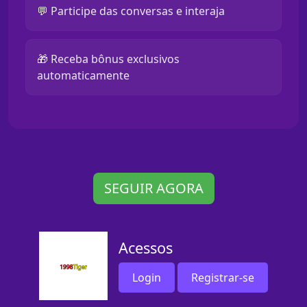
💬 Participe das conversas e interaja
🎁 Receba bônus exclusivos
automaticamente
SEGUIR AGORA
Acessos
Login
Registrar-se