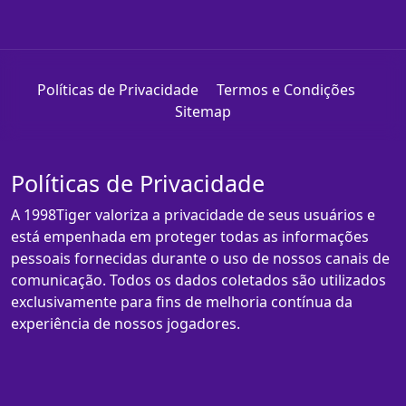
Políticas de Privacidade
Termos e Condições
Sitemap
Políticas de Privacidade
A 1998Tiger valoriza a privacidade de seus usuários e
está empenhada em proteger todas as informações
pessoais fornecidas durante o uso de nossos canais de
comunicação. Todos os dados coletados são utilizados
exclusivamente para fins de melhoria contínua da
experiência de nossos jogadores.