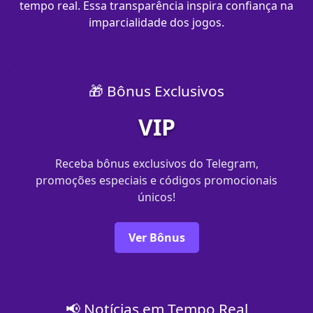
tempo real. Essa transparência inspira confiança na
imparcialidade dos jogos.
🎁 Bônus Exclusivos
VIP
Receba bônus exclusivos do Telegram,
promoções especiais e códigos promocionais
únicos!
Ver Bônus
📢 Notícias em Tempo Real