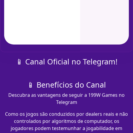
📱 Canal Oficial no Telegram!
📱 Benefícios do Canal
Descubra as vantagens de seguir a 199W Games no
Telegram
Como os jogos são conduzidos por dealers reais e não
controlados por algoritmos de computador, os
jogadores podem testemunhar a jogabilidade em