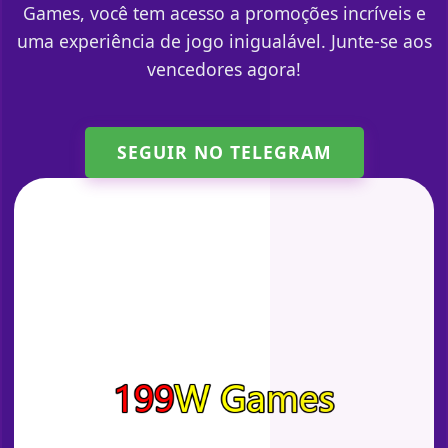
Games, você tem acesso a promoções incríveis e
uma experiência de jogo inigualável. Junte-se aos
vencedores agora!
SEGUIR NO TELEGRAM