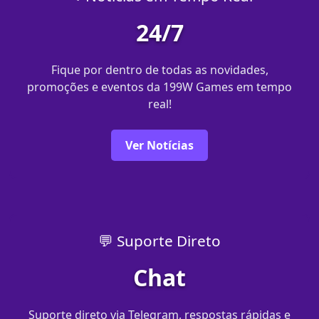
24/7
Fique por dentro de todas as novidades,
promoções e eventos da 199W Games em tempo
real!
Ver Notícias
💬 Suporte Direto
Chat
Suporte direto via Telegram, respostas rápidas e