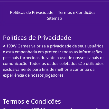
Políticas de Privacidade
Termos e Condições
Sitemap
Políticas de Privacidade
A 199W Games valoriza a privacidade de seus usuários
e está empenhada em proteger todas as informações
pessoais fornecidas durante o uso de nossos canais de
comunicação. Todos os dados coletados são utilizados
exclusivamente para fins de melhoria contínua da
experiência de nossos jogadores.
Termos e Condições