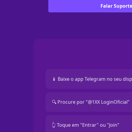
Falar Suport
📱 Baixe o app Telegram no seu disp
🔍 Procure por "@1XX LoginOficial"
👆 Toque em "Entrar" ou "Join"