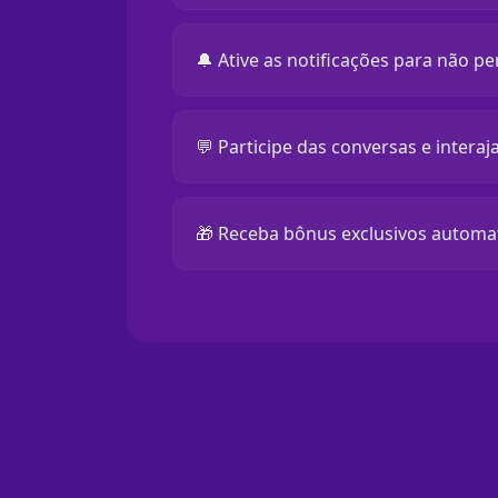
🔔 Ative as notificações para não p
💬 Participe das conversas e interaj
🎁 Receba bônus exclusivos autom