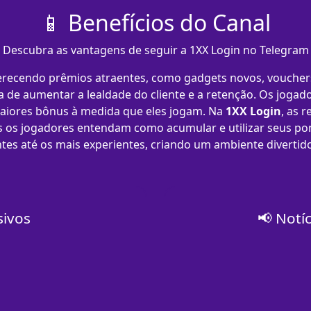
📱 Benefícios do Canal
Descubra as vantagens de seguir a 1XX Login no Telegram
recendo prêmios atraentes, como gadgets novos, vouchers 
e aumentar a lealdade do cliente e a retenção. Os jogado
aiores bônus à medida que eles jogam. Na
1XX Login
, as 
s os jogadores entendam como acumular e utilizar seus pon
ntes até os mais experientes, criando um ambiente divertido
sivos
📢 Notí