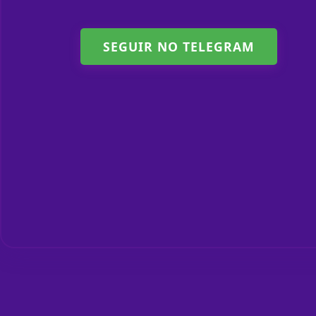
SEGUIR NO TELEGRAM