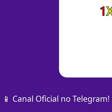
📱 Canal Oficial no Telegram!