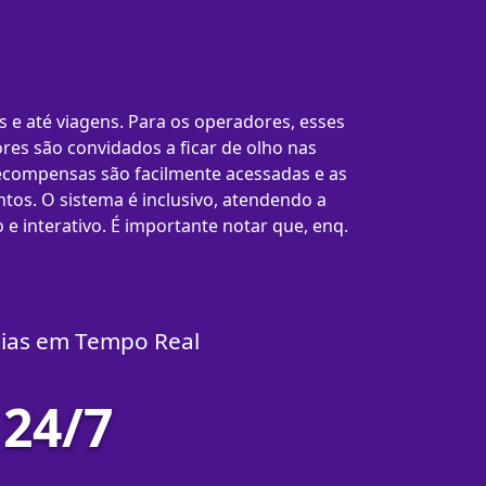
e até viagens. Para os operadores, esses
res são convidados a ficar de olho nas
recompensas são facilmente acessadas e as
tos. O sistema é inclusivo, atendendo a
 e interativo. É importante notar que, enq.
cias em Tempo Real
24/7