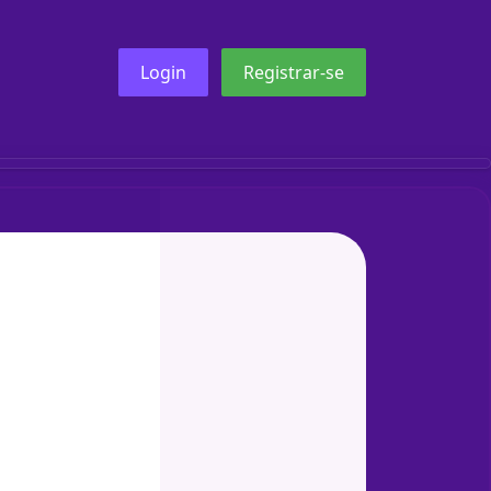
Login
Registrar-se