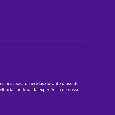
es pessoais fornecidas durante o uso de
elhoria contínua da experiência de nossos