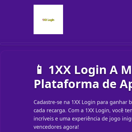
📱 1XX Login A 
Plataforma de A
Cadastre-se na 1XX Login para ganhar 
cada recarga. Com a 1XX Login, você t
incríveis e uma experiência de jogo inig
vencedores agora!