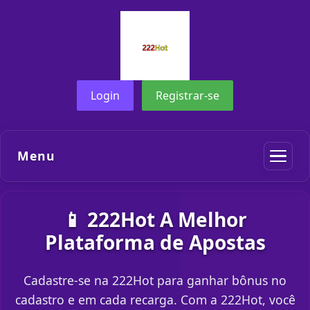
Login
Registrar-se
Menu
📱 222Hot A Melhor
Plataforma de Apostas
Cadastre-se na 222Hot para ganhar bônus no
cadastro e em cada recarga. Com a 222Hot, você