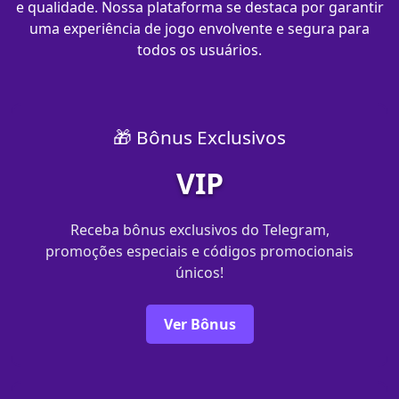
e qualidade. Nossa plataforma se destaca por garantir
uma experiência de jogo envolvente e segura para
todos os usuários.
🎁 Bônus Exclusivos
VIP
Receba bônus exclusivos do Telegram,
promoções especiais e códigos promocionais
únicos!
Ver Bônus