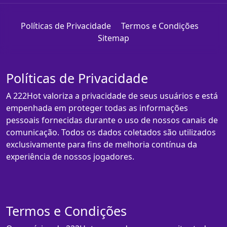
Políticas de Privacidade
Termos e Condições
Sitemap
Políticas de Privacidade
A 222Hot valoriza a privacidade de seus usuários e está
empenhada em proteger todas as informações
pessoais fornecidas durante o uso de nossos canais de
comunicação. Todos os dados coletados são utilizados
exclusivamente para fins de melhoria contínua da
experiência de nossos jogadores.
Termos e Condições