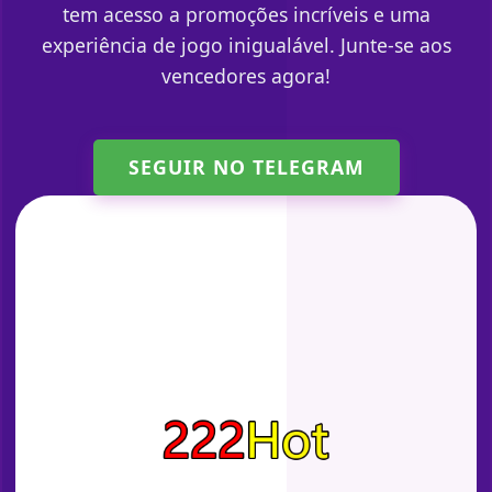
tem acesso a promoções incríveis e uma
experiência de jogo inigualável. Junte-se aos
vencedores agora!
SEGUIR NO TELEGRAM