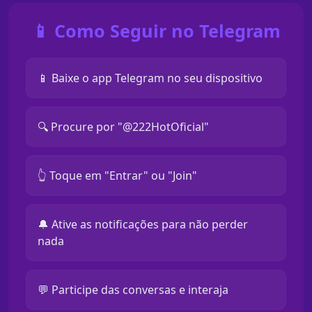
📱 Como Seguir no Telegram
📱 Baixe o app Telegram no seu dispositivo
🔍 Procure por "@222HotOficial"
👆 Toque em "Entrar" ou "Join"
🔔 Ative as notificações para não perder
nada
💬 Participe das conversas e interaja