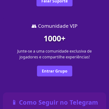
Falar Suporte
👥 Comunidade VIP
1000+
Junte-se a uma comunidade exclusiva de
jogadores e compartilhe experiências!
Entrar Grupo
📱 Como Seguir no Telegram