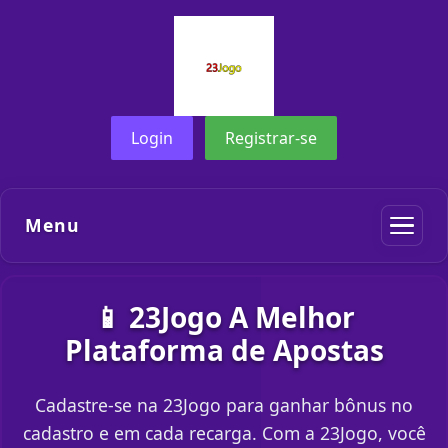
Login
Registrar-se
Menu
📱 23Jogo A Melhor
Plataforma de Apostas
Cadastre-se na 23Jogo para ganhar bônus no
cadastro e em cada recarga. Com a 23Jogo, você