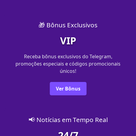
🎁 Bônus Exclusivos
VIP
Receba bônus exclusivos do Telegram,
promoções especiais e códigos promocionais
únicos!
Ver Bônus
📢 Notícias em Tempo Real
24/7