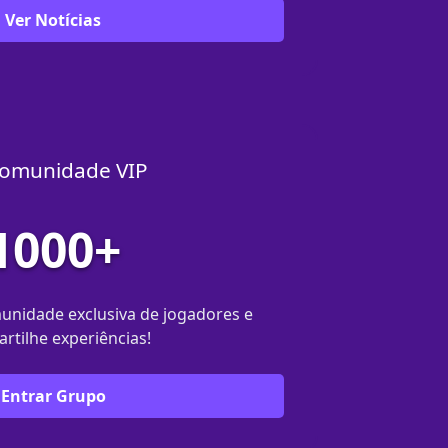
Ver Notícias
Comunidade VIP
1000+
unidade exclusiva de jogadores e
rtilhe experiências!
Entrar Grupo