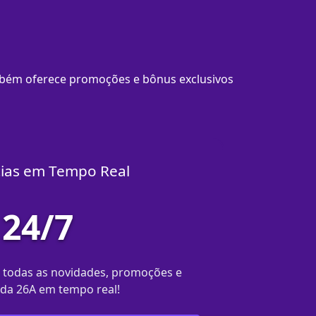
também oferece promoções e bônus exclusivos
cias em Tempo Real
24/7
e todas as novidades, promoções e
 da 26A em tempo real!