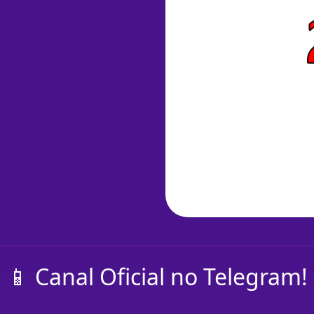
📱 Canal Oficial no Telegram!