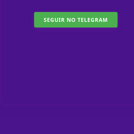
SEGUIR NO TELEGRAM