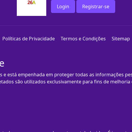
Login
Registrar-se
Políticas de Privacidade
Termos e Condições
Sitemap
de
ios e está empenhada em proteger todas as informações pe
tados são utilizados exclusivamente para fins de melhoria