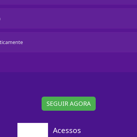
a
aticamente
SEGUIR AGORA
Acessos