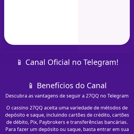
📱 Canal Oficial no Telegram!
📱 Benefícios do Canal
Descubra as vantagens de seguir a 27QQ no Telegram
O cassino 27QQ aceita uma variedade de métodos de
depósito e saque, incluindo cartões de crédito, cartões
de débito, Pix, Paybrokers e transferências bancárias.
Para fazer um depósito ou saque, basta entrar em sua