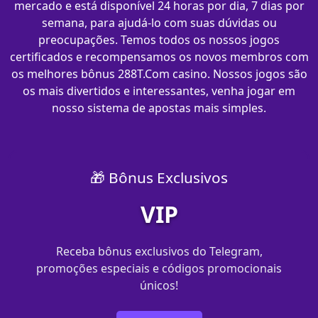
mercado e está disponível 24 horas por dia, 7 dias por
semana, para ajudá-lo com suas dúvidas ou
preocupações. Temos todos os nossos jogos
certificados e recompensamos os novos membros com
os melhores bônus 288T.Com casino. Nossos jogos são
os mais divertidos e interessantes, venha jogar em
nosso sistema de apostas mais simples.
🎁 Bônus Exclusivos
VIP
Receba bônus exclusivos do Telegram,
promoções especiais e códigos promocionais
únicos!