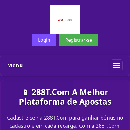
Login
Registrar-se
Menu
📱 288T.Com A Melhor
Plataforma de Apostas
Cadastre-se na 288T.Com para ganhar bônus no
cadastro e em cada recarga. Com a 288T.Com,