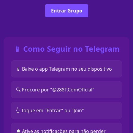
Entrar Grupo
📱 Como Seguir no Telegram
📱 Baixe o app Telegram no seu dispositivo
🔍 Procure por "@288T.ComOficial"
👆 Toque em "Entrar" ou "Join"
🔔 Ative as notificações para não perder