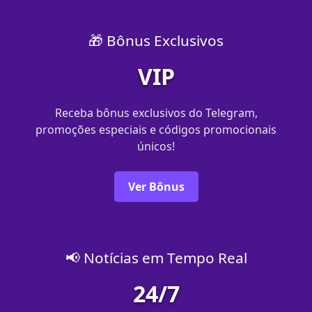
🎁 Bônus Exclusivos
VIP
Receba bônus exclusivos do Telegram,
promoções especiais e códigos promocionais
únicos!
Ver Bônus
📢 Notícias em Tempo Real
24/7