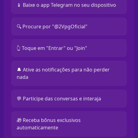
📱 Baixe o app Telegram no seu dispositivo
🔍 Procure por "@2VpgOficial"
👆 Toque em "Entrar" ou "Join"
🔔 Ative as notificações para não perder
nada
💬 Participe das conversas e interaja
🎁 Receba bônus exclusivos
automaticamente