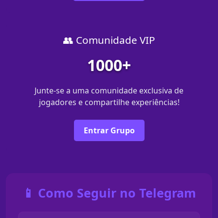
👥 Comunidade VIP
1000+
Junte-se a uma comunidade exclusiva de
jogadores e compartilhe experiências!
Entrar Grupo
📱 Como Seguir no Telegram