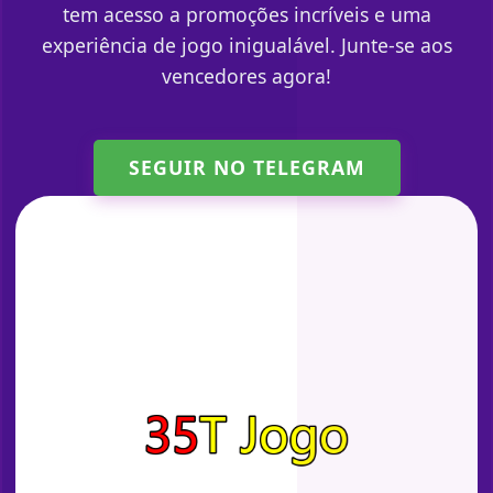
tem acesso a promoções incríveis e uma
experiência de jogo inigualável. Junte-se aos
vencedores agora!
SEGUIR NO TELEGRAM