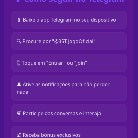
📱 Baixe o app Telegram no seu dispositivo
🔍 Procure por "@35T JogoOficial"
👆 Toque em "Entrar" ou "Join"
🔔 Ative as notificações para não perder
nada
💬 Participe das conversas e interaja
🎁 Receba bônus exclusivos