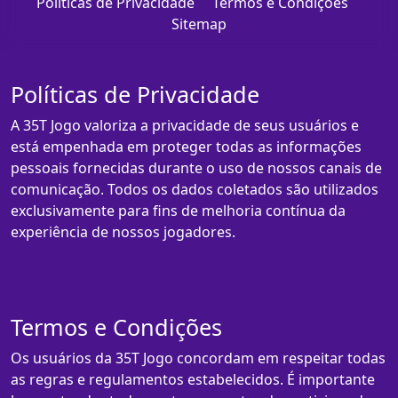
Políticas de Privacidade
Termos e Condições
Sitemap
Políticas de Privacidade
A 35T Jogo valoriza a privacidade de seus usuários e
está empenhada em proteger todas as informações
pessoais fornecidas durante o uso de nossos canais de
comunicação. Todos os dados coletados são utilizados
exclusivamente para fins de melhoria contínua da
experiência de nossos jogadores.
Termos e Condições
Os usuários da 35T Jogo concordam em respeitar todas
as regras e regulamentos estabelecidos. É importante