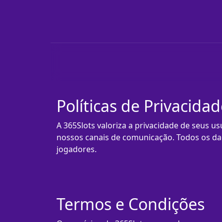
Políticas de Privacida
A 365Slots valoriza a privacidade de seus 
nossos canais de comunicação. Todos os dad
jogadores.
Termos e Condições