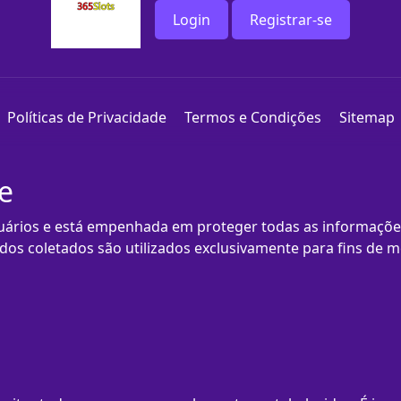
Login
Registrar-se
Políticas de Privacidade
Termos e Condições
Sitemap
de
usuários e está empenhada em proteger todas as informaçõe
os coletados são utilizados exclusivamente para fins de m