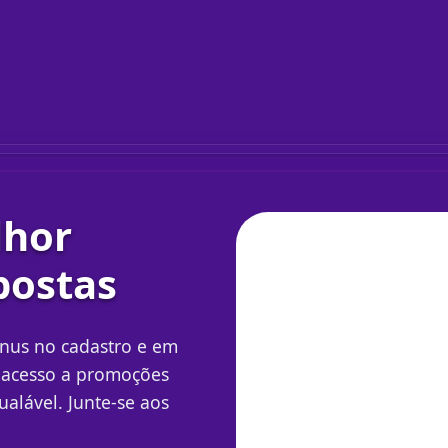
lhor
postas
ônus no cadastro e em
m acesso a promoções
ualável. Junte-se aos