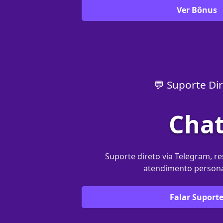
Ver Bônus
💬 Suporte Di
Cha
Suporte direto via Telegram, r
atendimento persona
Falar Suport