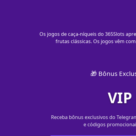
Os jogos de caça-níqueis do 365Slots apre
frutas clássicas. Os jogos vêm com
🎁 Bônus Exclu
VIP
Receba bônus exclusivos do Telegra
e códigos promocionai