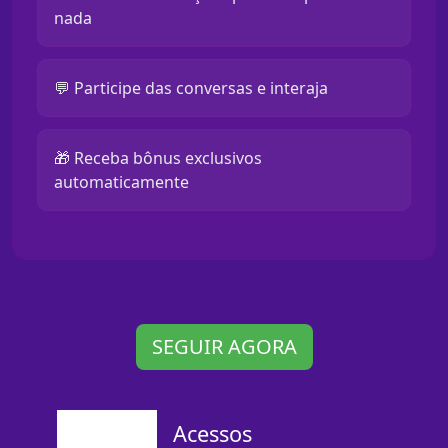
nada
💬 Participe das conversas e interaja
🎁 Receba bônus exclusivos
automaticamente
SEGUIR AGORA
Acessos