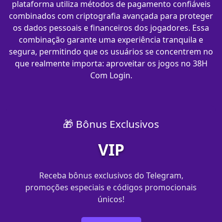
plataforma utiliza métodos de pagamento confiáveis
combinados com criptografia avançada para proteger
os dados pessoais e financeiros dos jogadores. Essa
combinação garante uma experiência tranquila e
segura, permitindo que os usuários se concentrem no
que realmente importa: aproveitar os jogos no 38H
Com Login.
🎁 Bônus Exclusivos
VIP
Receba bônus exclusivos do Telegram,
promoções especiais e códigos promocionais
únicos!