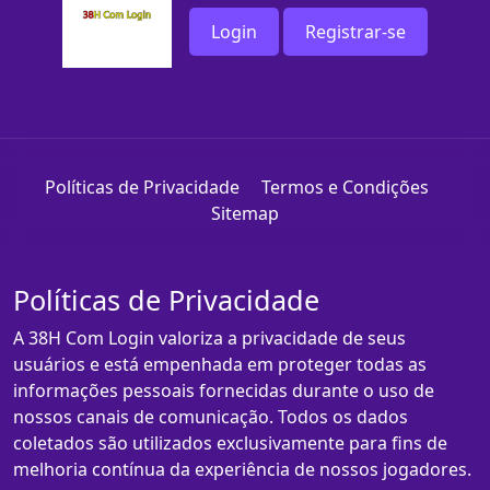
Login
Registrar-se
Políticas de Privacidade
Termos e Condições
Sitemap
Políticas de Privacidade
A 38H Com Login valoriza a privacidade de seus
usuários e está empenhada em proteger todas as
informações pessoais fornecidas durante o uso de
nossos canais de comunicação. Todos os dados
coletados são utilizados exclusivamente para fins de
melhoria contínua da experiência de nossos jogadores.