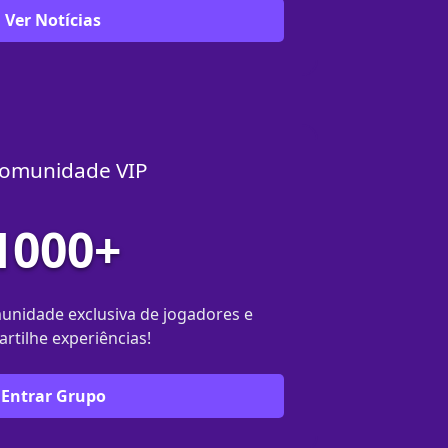
Ver Notícias
Comunidade VIP
1000+
unidade exclusiva de jogadores e
rtilhe experiências!
Entrar Grupo