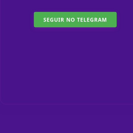
SEGUIR NO TELEGRAM