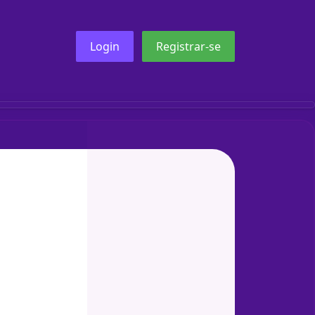
Login
Registrar-se