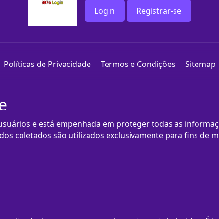
Login
Registrar-se
Políticas de Privacidade
Termos e Condições
Sitemap
de
s usuários e está empenhada em proteger todas as informaç
os coletados são utilizados exclusivamente para fins de m