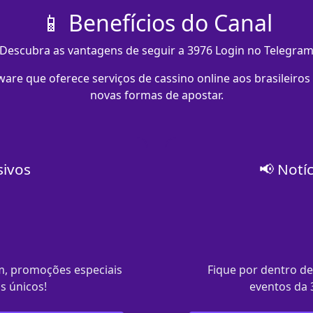
📱 Benefícios do Canal
Descubra as vantagens de seguir a 3976 Login no Telegra
ware que oferece serviços de cassino online aos brasileir
novas formas de apostar.
sivos
📢 Notí
m, promoções especiais
Fique por dentro d
s únicos!
eventos da 