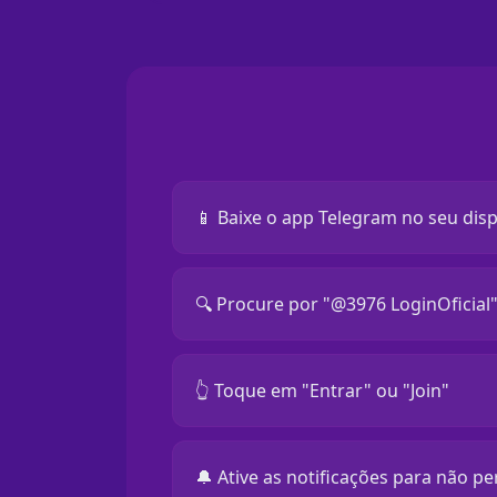
📱 Baixe o app Telegram no seu disp
🔍 Procure por "@3976 LoginOficial
👆 Toque em "Entrar" ou "Join"
🔔 Ative as notificações para não p