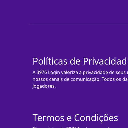
Políticas de Privacida
A 3976 Login valoriza a privacidade de seu
nossos canais de comunicação. Todos os dad
jogadores.
Termos e Condições