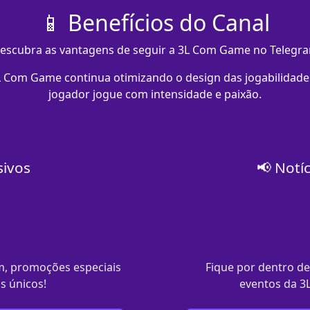
📱 Benefícios do Canal
escubra as vantagens de seguir a 3L Com Game no Telegr
L Com Game continua otimizando o design das jogabilidade
jogador jogue com intensidade e paixão.
sivos
📢 Notí
m, promoções especiais
Fique por dentro d
s únicos!
eventos da 3