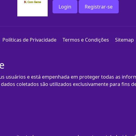
Login
Registrar-se
Políticas de Privacidade
Termos e Condições
Sitemap
de
eus usuários e está empenhada em proteger todas as infor
dados coletados são utilizados exclusivamente para fins d