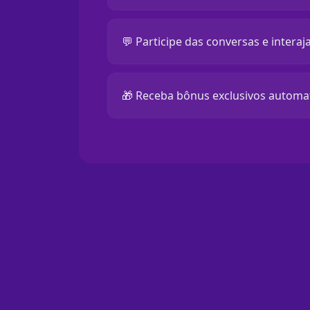
💬 Participe das conversas e interaj
🎁 Receba bônus exclusivos autom