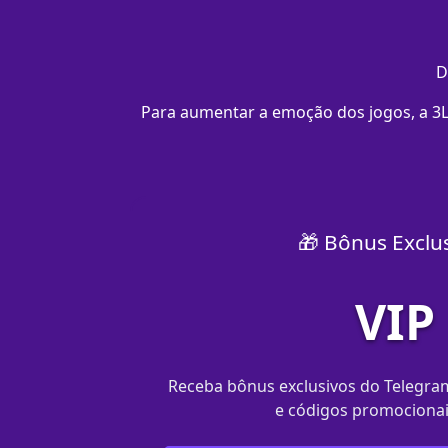
D
Para aumentar a emoção dos jogos, a 3
🎁 Bônus Exclu
VIP
Receba bônus exclusivos do Telegra
e códigos promocionai