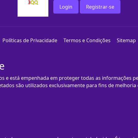
Login
Registrar-se
Políticas de Privacidade
Termos e Condições
Sitemap
de
rios e está empenhada em proteger todas as informações pe
tados são utilizados exclusivamente para fins de melhoria