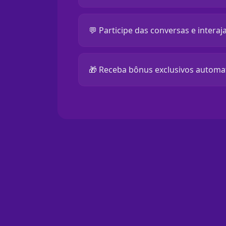
💬 Participe das conversas e interaj
🎁 Receba bônus exclusivos autom