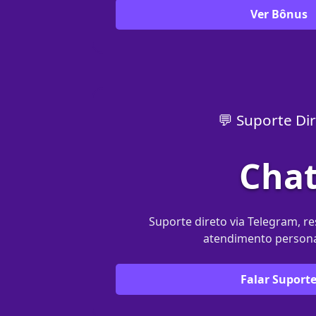
Ver Bônus
💬 Suporte Di
Cha
Suporte direto via Telegram, r
atendimento persona
Falar Suport