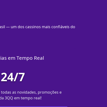
sil — um dos cassinos mais confiáveis do
cias em Tempo Real
24/7
e todas as novidades, promoções e
da 3QQ em tempo real!