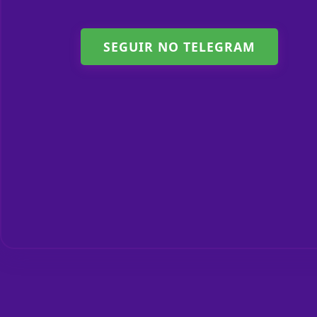
SEGUIR NO TELEGRAM