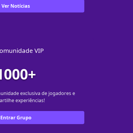
Ver Notícias
Comunidade VIP
1000+
unidade exclusiva de jogadores e
rtilhe experiências!
Entrar Grupo