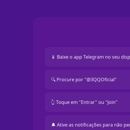
📱 Baixe o app Telegram no seu disp
🔍 Procure por "@3QQOficial"
👆 Toque em "Entrar" ou "Join"
🔔 Ative as notificações para não p