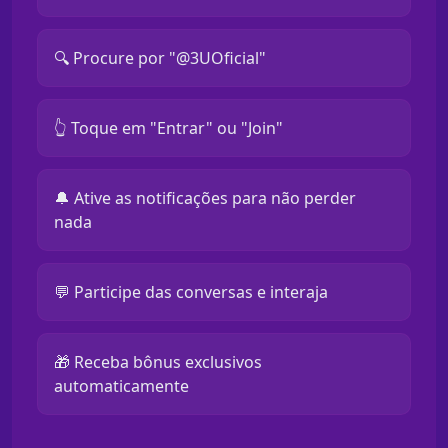
🔍 Procure por "@3UOficial"
👆 Toque em "Entrar" ou "Join"
🔔 Ative as notificações para não perder
nada
💬 Participe das conversas e interaja
🎁 Receba bônus exclusivos
automaticamente