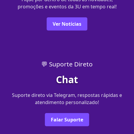
promoções e eventos da 3U em tempo real!
Ver Notícias
💬 Suporte Direto
Chat
Suporte direto via Telegram, respostas rápidas e
atendimento personalizado!
Falar Suporte