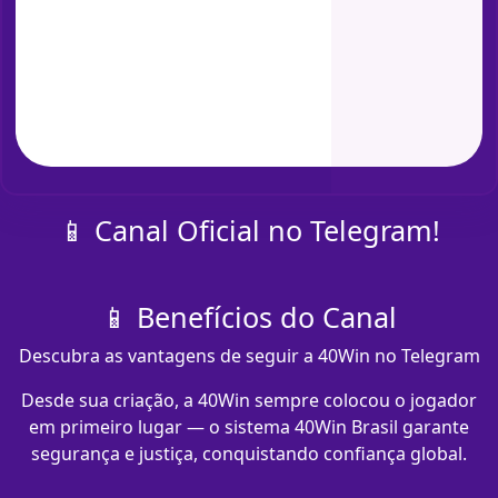
📱 Canal Oficial no Telegram!
📱 Benefícios do Canal
Descubra as vantagens de seguir a 40Win no Telegram
Desde sua criação, a 40Win sempre colocou o jogador
em primeiro lugar — o sistema 40Win Brasil garante
segurança e justiça, conquistando confiança global.