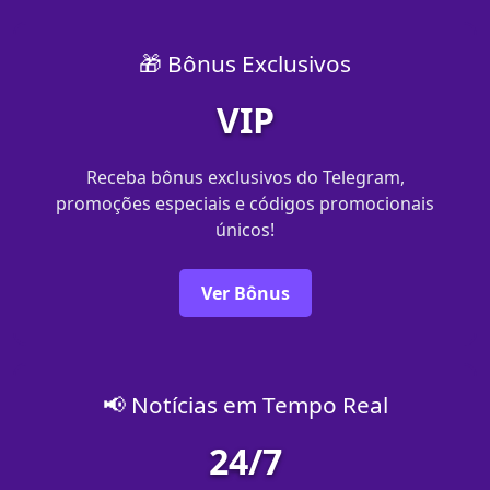
🎁 Bônus Exclusivos
VIP
Receba bônus exclusivos do Telegram,
promoções especiais e códigos promocionais
únicos!
Ver Bônus
📢 Notícias em Tempo Real
24/7