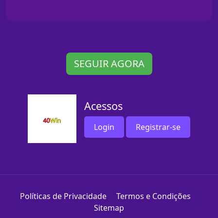
SEGUIR AGORA
Acessos
Login
Registrar-se
Políticas de Privacidade
Termos e Condições
Sitemap