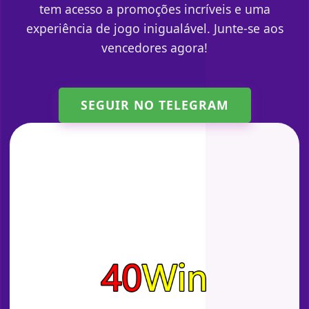
tem acesso a promoções incríveis e uma
experiência de jogo inigualável. Junte-se aos
vencedores agora!
SEGUIR NO TELEGRAM