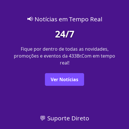
📢 Notícias em Tempo Real
24/7
Fique por dentro de todas as novidades,
promoções e eventos da 433Br.Com em tempo
real!
Ver Notícias
💬 Suporte Direto