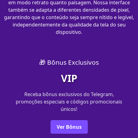
em modo retrato quanto paisagem. Nossa interface
também se adapta a diferentes densidades de pixel,
garantindo que o conteúdo seja sempre nítido e legível,
independentemente da qualidade da tela do seu
dispositivo.
🎁 Bônus Exclusivos
VIP
Receba bônus exclusivos do Telegram,
promoções especiais e códigos promocionais
únicos!
Ver Bônus