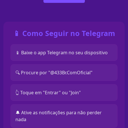
📱 Como Seguir no Telegram
📱 Baixe o app Telegram no seu dispositivo
🔍 Procure por "@433Br.ComOficial"
👆 Toque em "Entrar" ou "Join"
🔔 Ative as notificações para não perder
nada