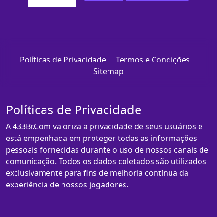
Políticas de Privacidade
Termos e Condições
Sitemap
Políticas de Privacidade
A 433Br.Com valoriza a privacidade de seus usuários e
está empenhada em proteger todas as informações
pessoais fornecidas durante o uso de nossos canais de
comunicação. Todos os dados coletados são utilizados
exclusivamente para fins de melhoria contínua da
experiência de nossos jogadores.