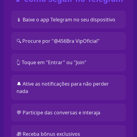
📱 Baixe o app Telegram no seu dispositivo
🔍 Procure por "@456Bra VipOficial"
👆 Toque em "Entrar" ou "Join"
🔔 Ative as notificações para não perder
nada
💬 Participe das conversas e interaja
🎁 Receba bônus exclusivos