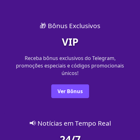
🎁 Bônus Exclusivos
VIP
Receba bônus exclusivos do Telegram,
promoções especiais e códigos promocionais
únicos!
Ver Bônus
📢 Notícias em Tempo Real
24/7