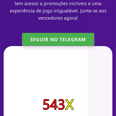
tem acesso a promoções incríveis e uma
experiência de jogo inigualável. Junte-se aos
vencedores agora!
SEGUIR NO TELEGRAM