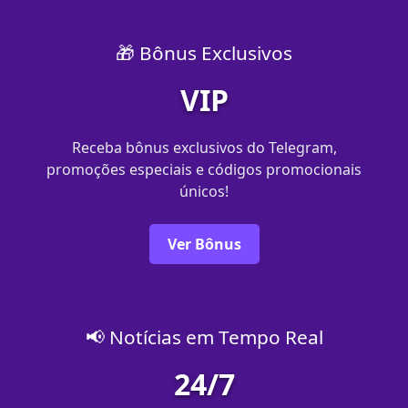
🎁 Bônus Exclusivos
VIP
Receba bônus exclusivos do Telegram,
promoções especiais e códigos promocionais
únicos!
Ver Bônus
📢 Notícias em Tempo Real
24/7