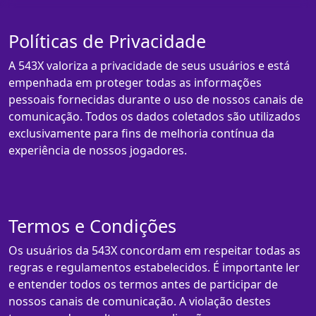
Políticas de Privacidade
A 543X valoriza a privacidade de seus usuários e está
empenhada em proteger todas as informações
pessoais fornecidas durante o uso de nossos canais de
comunicação. Todos os dados coletados são utilizados
exclusivamente para fins de melhoria contínua da
experiência de nossos jogadores.
Termos e Condições
Os usuários da 543X concordam em respeitar todas as
regras e regulamentos estabelecidos. É importante ler
e entender todos os termos antes de participar de
nossos canais de comunicação. A violação destes