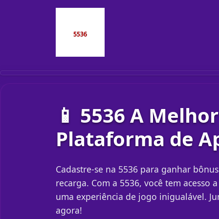
📱 5536 A Melhor
Plataforma de A
Cadastre-se na 5536 para ganhar bônus
recarga. Com a 5536, você tem acesso a
uma experiência de jogo inigualável. J
agora!