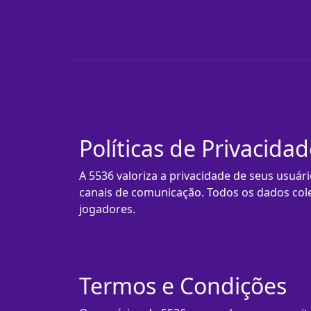
Políticas de Privacida
A 5536 valoriza a privacidade de seus usuá
canais de comunicação. Todos os dados cole
jogadores.
Termos e Condições