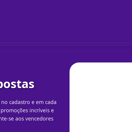
postas
 no cadastro e em cada
 promoções incríveis e
unte-se aos vencedores