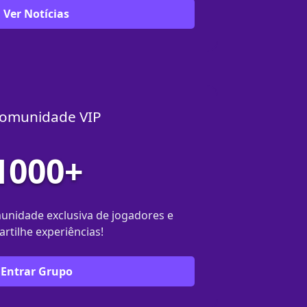
Ver Notícias
Comunidade VIP
1000+
unidade exclusiva de jogadores e
rtilhe experiências!
Entrar Grupo