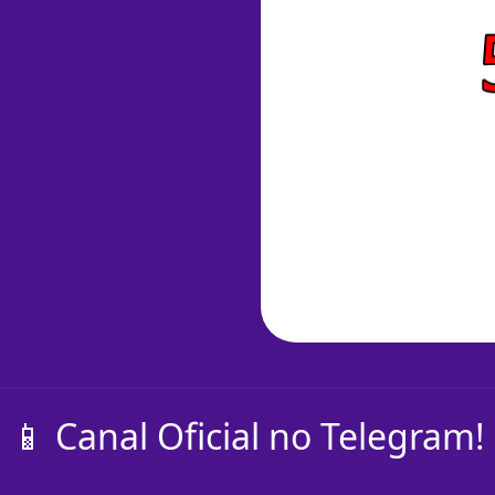
📱 Canal Oficial no Telegram!