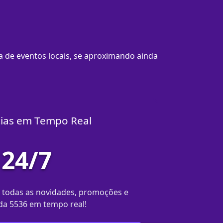
a de eventos locais, se aproximando ainda
cias em Tempo Real
24/7
e todas as novidades, promoções e
da 5536 em tempo real!