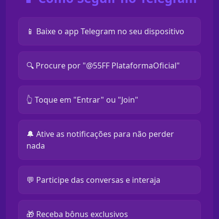
📱 Baixe o app Telegram no seu dispositivo
🔍 Procure por "@55FF PlataformaOficial"
👆 Toque em "Entrar" ou "Join"
🔔 Ative as notificações para não perder
nada
💬 Participe das conversas e interaja
🎁 Receba bônus exclusivos