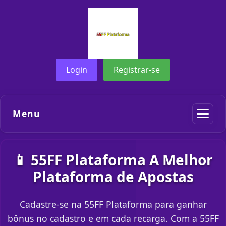
Login
Registrar-se
Menu
📱 55FF Plataforma A Melhor
Plataforma de Apostas
Cadastre-se na 55FF Plataforma para ganhar
bônus no cadastro e em cada recarga. Com a 55FF