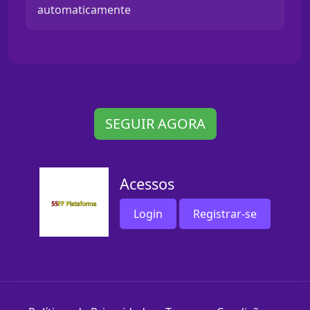
automaticamente
SEGUIR AGORA
Acessos
Login
Registrar-se