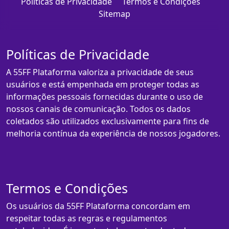
Políticas de Privacidade
Termos e Condições
Sitemap
Políticas de Privacidade
A 55FF Plataforma valoriza a privacidade de seus
usuários e está empenhada em proteger todas as
informações pessoais fornecidas durante o uso de
nossos canais de comunicação. Todos os dados
coletados são utilizados exclusivamente para fins de
melhoria contínua da experiência de nossos jogadores.
Termos e Condições
Os usuários da 55FF Plataforma concordam em
respeitar todas as regras e regulamentos