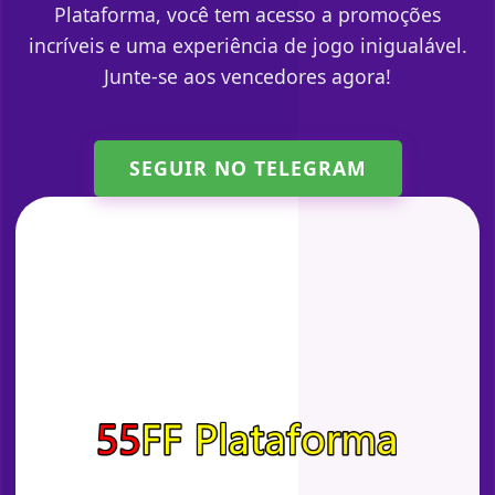
Plataforma, você tem acesso a promoções
incríveis e uma experiência de jogo inigualável.
Junte-se aos vencedores agora!
SEGUIR NO TELEGRAM