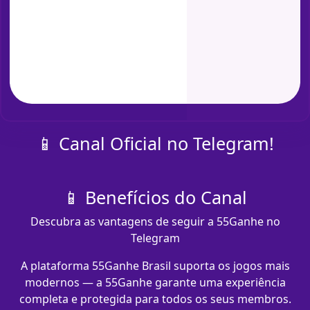
📱 Canal Oficial no Telegram!
📱 Benefícios do Canal
Descubra as vantagens de seguir a 55Ganhe no
Telegram
A plataforma 55Ganhe Brasil suporta os jogos mais
modernos — a 55Ganhe garante uma experiência
completa e protegida para todos os seus membros.