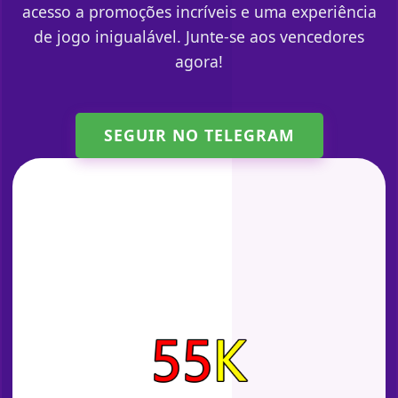
acesso a promoções incríveis e uma experiência
de jogo inigualável. Junte-se aos vencedores
agora!
SEGUIR NO TELEGRAM