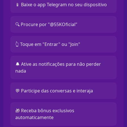
📱 Baixe o app Telegram no seu dispositivo
🔍 Procure por "@55KOficial"
👆 Toque em "Entrar" ou "Join"
🔔 Ative as notificações para não perder
nada
💬 Participe das conversas e interaja
🎁 Receba bônus exclusivos
automaticamente