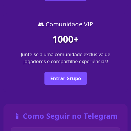
👥 Comunidade VIP
1000+
Junte-se a uma comunidade exclusiva de
jogadores e compartilhe experiências!
Entrar Grupo
📱 Como Seguir no Telegram