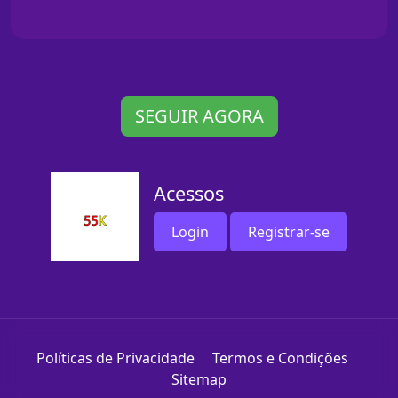
SEGUIR AGORA
Acessos
Login
Registrar-se
Políticas de Privacidade
Termos e Condições
Sitemap