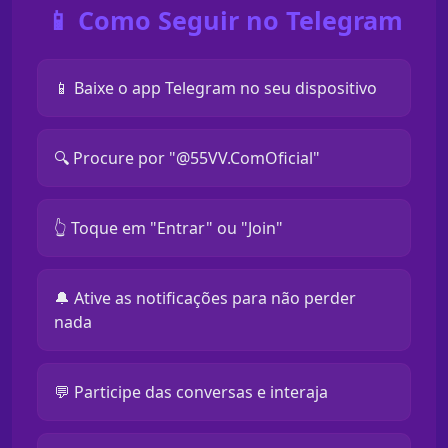
📱 Como Seguir no Telegram
📱 Baixe o app Telegram no seu dispositivo
🔍 Procure por "@55VV.ComOficial"
👆 Toque em "Entrar" ou "Join"
🔔 Ative as notificações para não perder
nada
💬 Participe das conversas e interaja