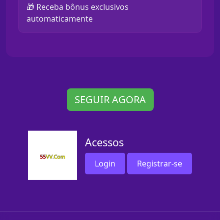
🎁 Receba bônus exclusivos
automaticamente
SEGUIR AGORA
Acessos
Login
Registrar-se