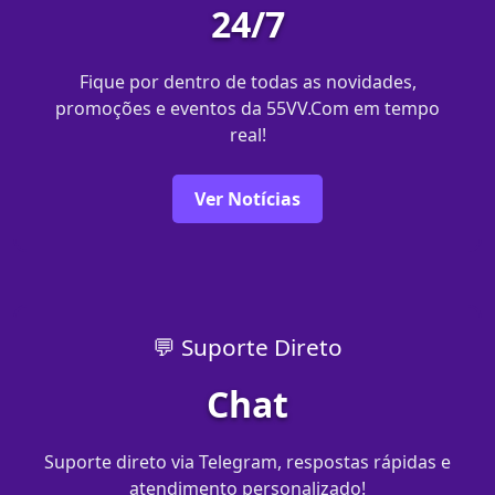
24/7
Fique por dentro de todas as novidades,
promoções e eventos da 55VV.Com em tempo
real!
Ver Notícias
💬 Suporte Direto
Chat
Suporte direto via Telegram, respostas rápidas e
atendimento personalizado!