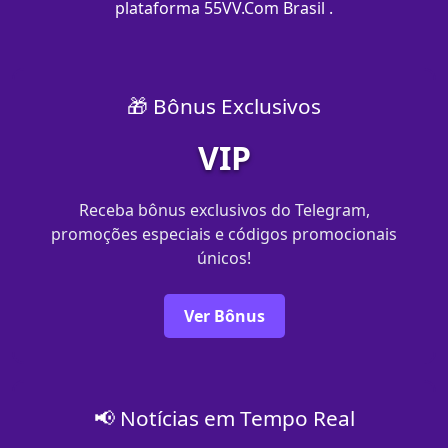
plataforma 55VV.Com Brasil .
🎁 Bônus Exclusivos
VIP
Receba bônus exclusivos do Telegram,
promoções especiais e códigos promocionais
únicos!
Ver Bônus
📢 Notícias em Tempo Real