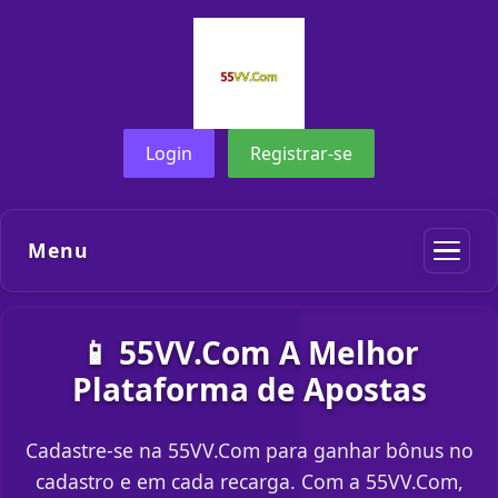
Login
Registrar-se
Menu
📱 55VV.Com A Melhor
Plataforma de Apostas
Cadastre-se na 55VV.Com para ganhar bônus no
cadastro e em cada recarga. Com a 55VV.Com,