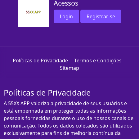
Acessos
Login
Registrar-se
Políticas de Privacidade
Termos e Condições
Sitemap
Políticas de Privacidade
A 55XX APP valoriza a privacidade de seus usuários e
está empenhada em proteger todas as informações
pessoais fornecidas durante o uso de nossos canais de
comunicação. Todos os dados coletados são utilizados
exclusivamente para fins de melhoria contínua da