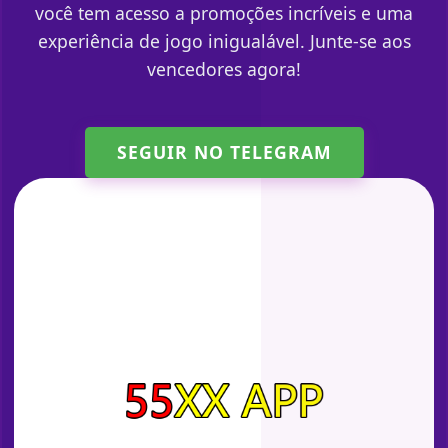
você tem acesso a promoções incríveis e uma
experiência de jogo inigualável. Junte-se aos
vencedores agora!
SEGUIR NO TELEGRAM