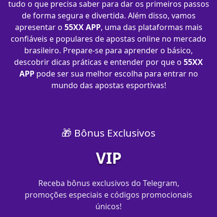
tudo o que precisa saber para dar os primeiros passos
de forma segura e divertida. Além disso, vamos
apresentar o
55XX APP
, uma das plataformas mais
confiáveis e populares de apostas online no mercado
brasileiro. Prepare-se para aprender o básico,
descobrir dicas práticas e entender por que o
55XX
APP
pode ser sua melhor escolha para entrar no
mundo das apostas esportivas!
🎁 Bônus Exclusivos
VIP
Receba bônus exclusivos do Telegram,
promoções especiais e códigos promocionais
únicos!