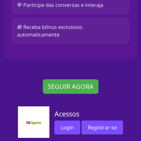
💬 Participe das conversas e interaja
🎁 Receba bônus exclusivos
automaticamente
SEGUIR AGORA
Acessos
Login
Registrar-se