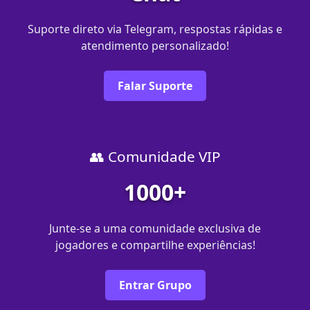
Suporte direto via Telegram, respostas rápidas e
atendimento personalizado!
Falar Suporte
👥 Comunidade VIP
1000+
Junte-se a uma comunidade exclusiva de
jogadores e compartilhe experiências!
Entrar Grupo