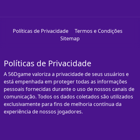
Políticas de Privacidade
Termos e Condições
Sitemap
Políticas de Privacidade
A 56Dgame valoriza a privacidade de seus usuários e
está empenhada em proteger todas as informações
pessoais fornecidas durante o uso de nossos canais de
comunicação. Todos os dados coletados são utilizados
exclusivamente para fins de melhoria contínua da
experiência de nossos jogadores.