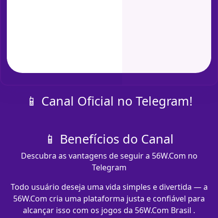
📱 Canal Oficial no Telegram!
📱 Benefícios do Canal
Descubra as vantagens de seguir a 56W.Com no
Telegram
Todo usuário deseja uma vida simples e divertida — a
56W.Com cria uma plataforma justa e confiável para
alcançar isso com os jogos da 56W.Com Brasil .