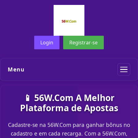
Login
Registrar-se
Menu
📱 56W.Com A Melhor
Plataforma de Apostas
Cadastre-se na 56W.Com para ganhar bônus no
cadastro e em cada recarga. Com a 56W.Com,