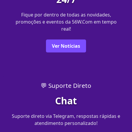
Fique por dentro de todas as novidades,
promoções e eventos da 56W.Com em tempo
real!
Ver Notícias
💬 Suporte Direto
Chat
Suporte direto via Telegram, respostas rápidas e
atendimento personalizado!