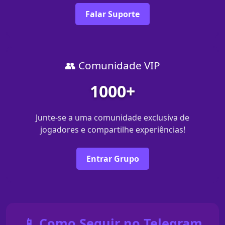
Falar Suporte
👥 Comunidade VIP
1000+
Junte-se a uma comunidade exclusiva de
jogadores e compartilhe experiências!
Entrar Grupo
📱 Como Seguir no Telegram