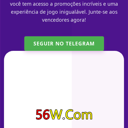
você tem acesso a promoções incríveis e uma
experiência de jogo inigualável. Junte-se aos
vencedores agora!
SEGUIR NO TELEGRAM