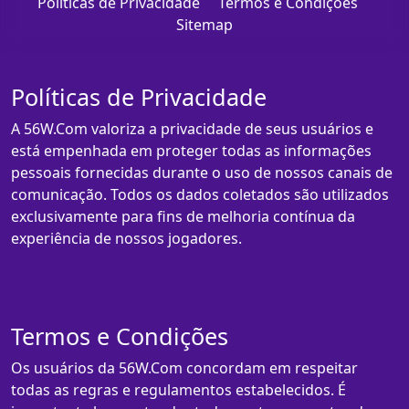
Políticas de Privacidade
Termos e Condições
Sitemap
Políticas de Privacidade
A 56W.Com valoriza a privacidade de seus usuários e
está empenhada em proteger todas as informações
pessoais fornecidas durante o uso de nossos canais de
comunicação. Todos os dados coletados são utilizados
exclusivamente para fins de melhoria contínua da
experiência de nossos jogadores.
Termos e Condições
Os usuários da 56W.Com concordam em respeitar
todas as regras e regulamentos estabelecidos. É