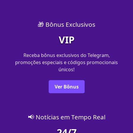
🎁 Bônus Exclusivos
VIP
Receba bônus exclusivos do Telegram,
promoções especiais e códigos promocionais
únicos!
Ver Bônus
📢 Notícias em Tempo Real
24/7