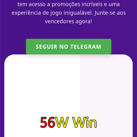
tem acesso a promoções incríveis e uma
experiência de jogo inigualável. Junte-se aos
vencedores agora!
SEGUIR NO TELEGRAM