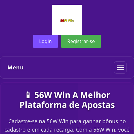
Login
Registrar-se
Menu
📱 56W Win A Melhor
Plataforma de Apostas
Cadastre-se na 56W Win para ganhar bônus no
cadastro e em cada recarga. Com a 56W Win, você