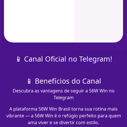
📱 Canal Oficial no Telegram!
📱 Benefícios do Canal
Descubra as vantagens de seguir a 56W Win no
Telegram
A plataforma 56W Win Brasil torna sua rotina mais
vibrante — a 56W Win é o refúgio perfeito para quem
ama viver e se divertir com estilo.