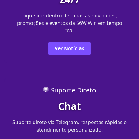
Fique por dentro de todas as novidades,
promoções e eventos da 56W Win em tempo
real!
Ver Notícias
💬 Suporte Direto
Chat
Suporte direto via Telegram, respostas rápidas e
atendimento personalizado!