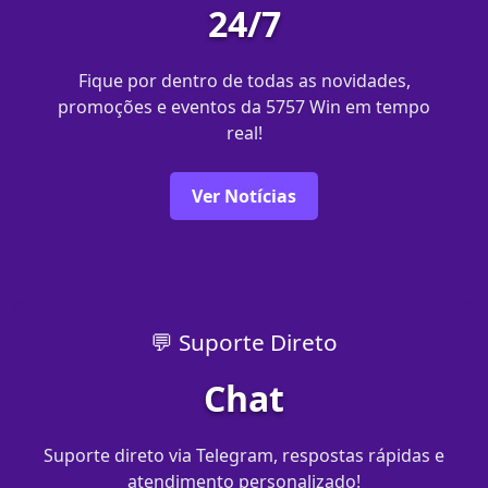
24/7
Fique por dentro de todas as novidades,
promoções e eventos da 5757 Win em tempo
real!
Ver Notícias
💬 Suporte Direto
Chat
Suporte direto via Telegram, respostas rápidas e
atendimento personalizado!