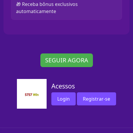
🎁 Receba bônus exclusivos
automaticamente
SEGUIR AGORA
Acessos
Login
Registrar-se