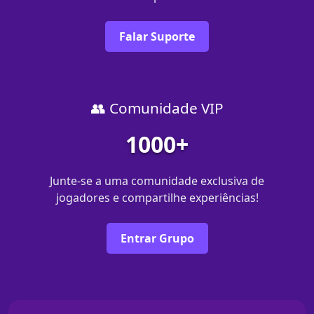
Falar Suporte
👥 Comunidade VIP
1000+
Junte-se a uma comunidade exclusiva de
jogadores e compartilhe experiências!
Entrar Grupo