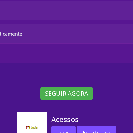
a
aticamente
SEGUIR AGORA
Acessos
Login
Registrar-se