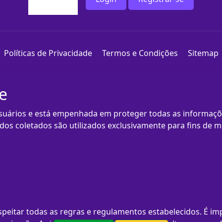
Políticas de Privacidade
Termos e Condições
Sitemap
de
 usuários e está empenhada em proteger todas as informaçõ
os coletados são utilizados exclusivamente para fins de m
eitar todas as regras e regulamentos estabelecidos. É im