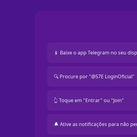
📱 Baixe o app Telegram no seu disp
🔍 Procure por "@57E LoginOficial"
👆 Toque em "Entrar" ou "Join"
🔔 Ative as notificações para não p