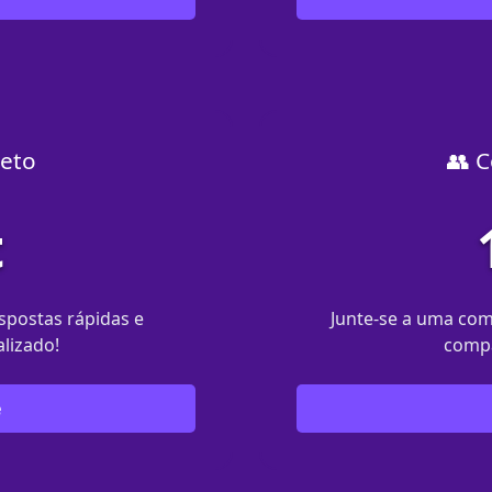
reto
👥 
t
espostas rápidas e
Junte-se a uma com
lizado!
compa
e