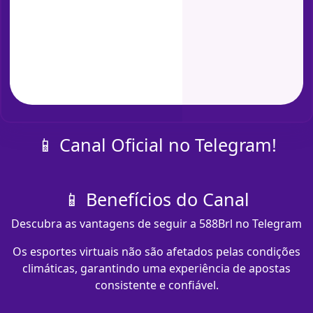
📱 Canal Oficial no Telegram!
📱 Benefícios do Canal
Descubra as vantagens de seguir a 588Brl no Telegram
Os esportes virtuais não são afetados pelas condições
climáticas, garantindo uma experiência de apostas
consistente e confiável.