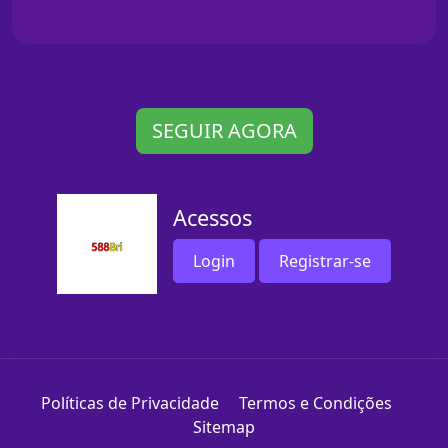
SEGUIR AGORA
Acessos
Login
Registrar-se
Políticas de Privacidade
Termos e Condições
Sitemap