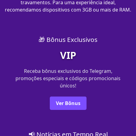
travamentos. Para uma experiência ideal,
recomendamos dispositivos com 3GB ou mais de RAM.
🎁 Bônus Exclusivos
VIP
Receba bônus exclusivos do Telegram,
promoções especiais e códigos promocionais
únicos!
Ver Bônus
📢 Notícias em Tempo Real