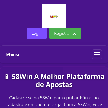
Login
Registrar-se
Menu
📱 58Win A Melhor Plataforma
de Apostas
Cadastre-se na 58Win para ganhar bônus no
cadastro e em cada recarga. Com a 58Win, você