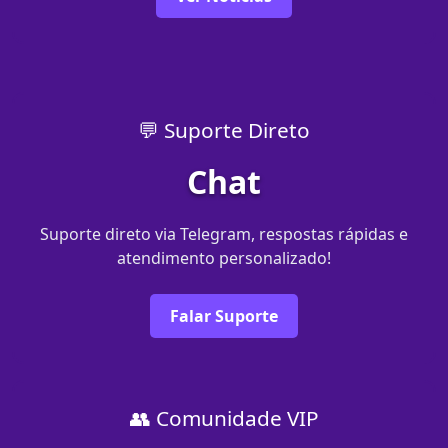
💬 Suporte Direto
Chat
Suporte direto via Telegram, respostas rápidas e
atendimento personalizado!
Falar Suporte
👥 Comunidade VIP