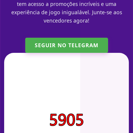
tem acesso a promoções incríveis e uma
experiência de jogo inigualável. Junte-se aos
vencedores agora!
SEGUIR NO TELEGRAM