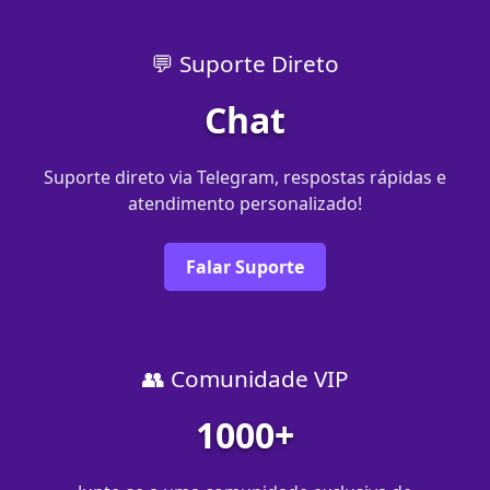
💬 Suporte Direto
Chat
Suporte direto via Telegram, respostas rápidas e
atendimento personalizado!
Falar Suporte
👥 Comunidade VIP
1000+