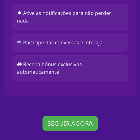
🔔 Ative as notificações para não perder
nada
💬 Participe das conversas e interaja
🎁 Receba bônus exclusivos
automaticamente
SEGUIR AGORA