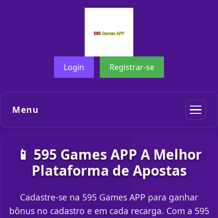
Login
Registrar-se
Menu
📱 595 Games APP A Melhor
Plataforma de Apostas
Cadastre-se na 595 Games APP para ganhar
bônus no cadastro e em cada recarga. Com a 595