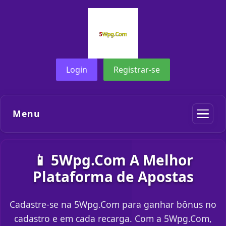
Login
Registrar-se
Menu
📱 5Wpg.Com A Melhor
Plataforma de Apostas
Cadastre-se na 5Wpg.Com para ganhar bônus no
cadastro e em cada recarga. Com a 5Wpg.Com,