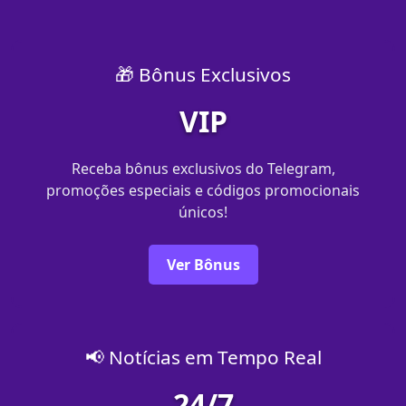
🎁 Bônus Exclusivos
VIP
Receba bônus exclusivos do Telegram,
promoções especiais e códigos promocionais
únicos!
Ver Bônus
📢 Notícias em Tempo Real
24/7