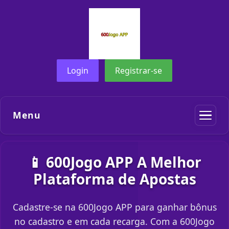
Login
Registrar-se
Menu
📱 600Jogo APP A Melhor
Plataforma de Apostas
Cadastre-se na 600Jogo APP para ganhar bônus
no cadastro e em cada recarga. Com a 600Jogo