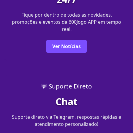
Fique por dentro de todas as novidades,
promoções e eventos da 600Jogo APP em tempo
real!
Ver Notícias
💬 Suporte Direto
Chat
Suporte direto via Telegram, respostas rápidas e
atendimento personalizado!