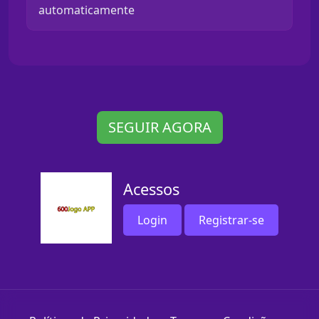
automaticamente
SEGUIR AGORA
Acessos
Login
Registrar-se