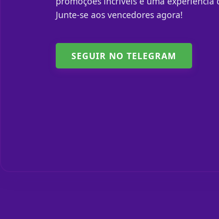
promoções incríveis e uma experiência d
Junte-se aos vencedores agora!
SEGUIR NO TELEGRAM