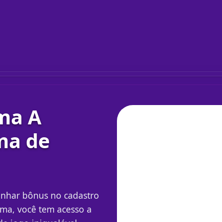
rma A
ma de
anhar bônus no cadastro
rma, você tem acesso a