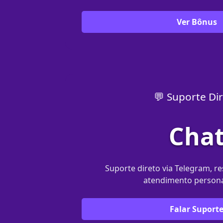
Ver Bônus
💬 Suporte Di
Cha
Suporte direto via Telegram, r
atendimento persona
Falar Suport