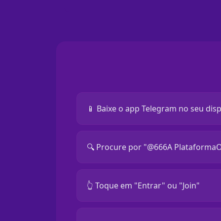
📱 Baixe o app Telegram no seu disp
🔍 Procure por "@666A PlataformaOf
👆 Toque em "Entrar" ou "Join"