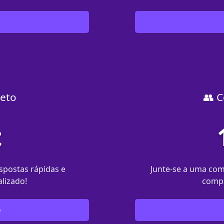
reto
👥 
t
espostas rápidas e
Junte-se a uma com
lizado!
compa
e