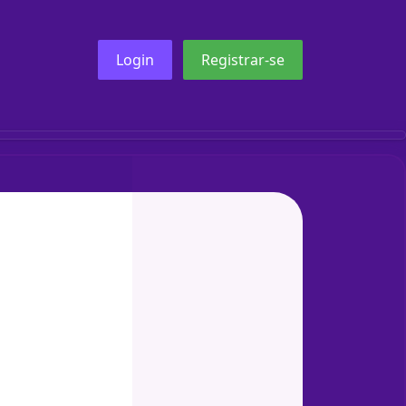
Login
Registrar-se