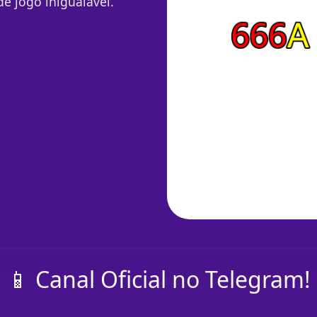
e jogo inigualável.
📱 Canal Oficial no Telegram!