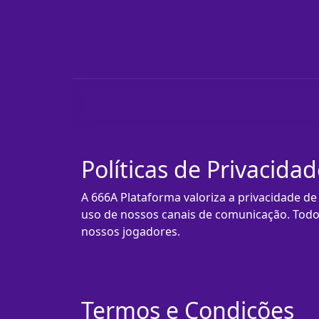
Políticas de Privacida
A 666A Plataforma valoriza a privacidade d
uso de nossos canais de comunicação. Todos
nossos jogadores.
Termos e Condições