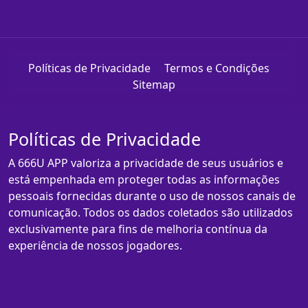
Políticas de Privacidade
Termos e Condições
Sitemap
Políticas de Privacidade
A 666U APP valoriza a privacidade de seus usuários e
está empenhada em proteger todas as informações
pessoais fornecidas durante o uso de nossos canais de
comunicação. Todos os dados coletados são utilizados
exclusivamente para fins de melhoria contínua da
experiência de nossos jogadores.