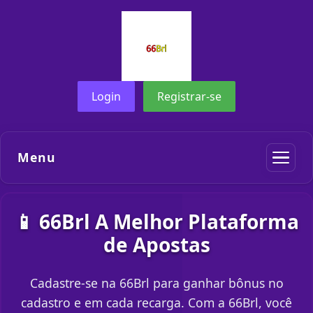
Login
Registrar-se
Menu
📱 66Brl A Melhor Plataforma
de Apostas
Cadastre-se na 66Brl para ganhar bônus no
cadastro e em cada recarga. Com a 66Brl, você