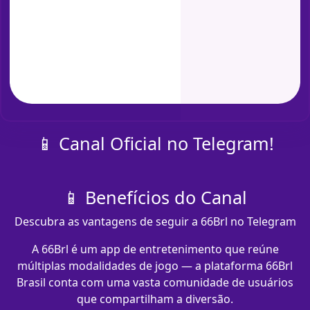
📱 Canal Oficial no Telegram!
📱 Benefícios do Canal
Descubra as vantagens de seguir a 66Brl no Telegram
A 66Brl é um app de entretenimento que reúne
múltiplas modalidades de jogo — a plataforma 66Brl
Brasil conta com uma vasta comunidade de usuários
que compartilham a diversão.