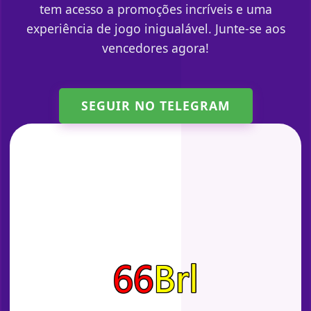
tem acesso a promoções incríveis e uma
experiência de jogo inigualável. Junte-se aos
vencedores agora!
SEGUIR NO TELEGRAM