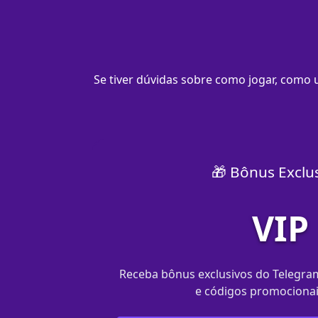
Se tiver dúvidas sobre como jogar, como 
🎁 Bônus Exclu
VIP
Receba bônus exclusivos do Telegra
e códigos promocionai