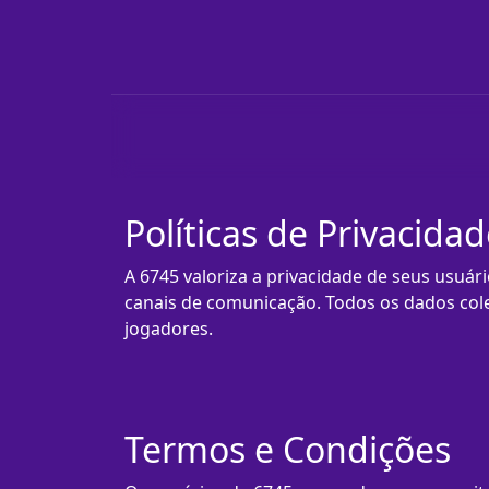
Políticas de Privacida
A 6745 valoriza a privacidade de seus usuá
canais de comunicação. Todos os dados cole
jogadores.
Termos e Condições