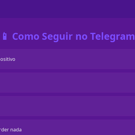
📱 Como Seguir no Telegram
ositivo
erder nada