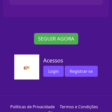
SEGUIR AGORA
Acessos
Login
Registrar-se
Políticas de Privacidade
Termos e Condições