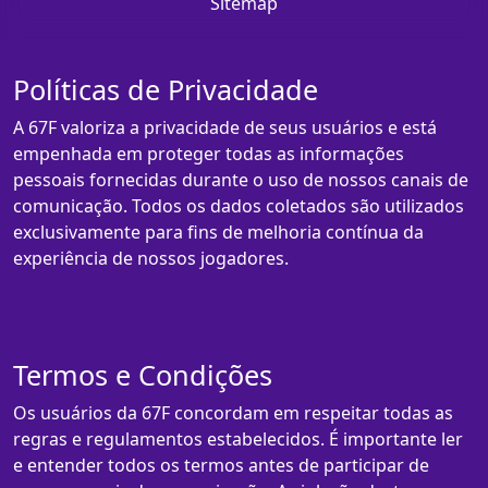
Sitemap
Políticas de Privacidade
A 67F valoriza a privacidade de seus usuários e está
empenhada em proteger todas as informações
pessoais fornecidas durante o uso de nossos canais de
comunicação. Todos os dados coletados são utilizados
exclusivamente para fins de melhoria contínua da
experiência de nossos jogadores.
Termos e Condições
Os usuários da 67F concordam em respeitar todas as
regras e regulamentos estabelecidos. É importante ler
e entender todos os termos antes de participar de