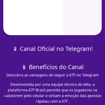
📱 Canal Oficial no Telegram!
📱 Benefícios do Canal
Descubra as vantagens de seguir a 67F no Telegram
Desenvolvida por uma equipe técnica de elite, a
plataforma 67F Brasil permite que os jogadores se
cadastrem pelo celular e sintam a emoção das apostas
rápidas com a 67F .