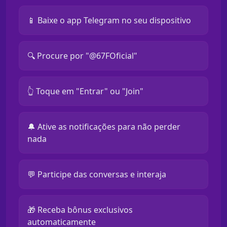
📱 Baixe o app Telegram no seu dispositivo
🔍 Procure por "@67FOficial"
👆 Toque em "Entrar" ou "Join"
🔔 Ative as notificações para não perder
nada
💬 Participe das conversas e interaja
🎁 Receba bônus exclusivos
automaticamente