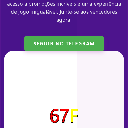
acesso a promoções incríveis e uma experiência
de jogo inigualável. Junte-se aos vencedores
agora!
SEGUIR NO TELEGRAM