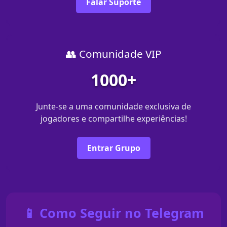
Falar Suporte
👥 Comunidade VIP
1000+
Junte-se a uma comunidade exclusiva de
jogadores e compartilhe experiências!
Entrar Grupo
📱 Como Seguir no Telegram