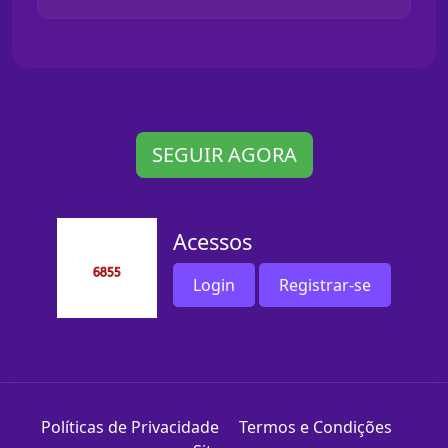
SEGUIR AGORA
Acessos
Login
Registrar-se
Políticas de Privacidade
Termos e Condições