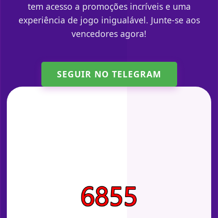
tem acesso a promoções incríveis e uma
experiência de jogo inigualável. Junte-se aos
vencedores agora!
SEGUIR NO TELEGRAM